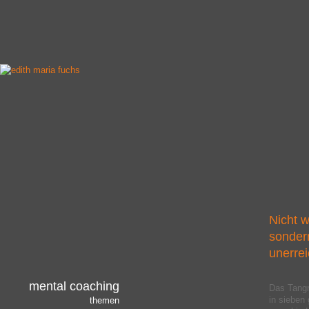
Nicht w
sondern
unerre
mental coaching
Das Tangr
in sieben
themen