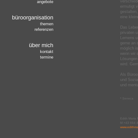
verschied
angebote
ermutigt 
gestalten
büroorganisation
eine klei
themen
Das Leben
referenzen
privaten u
Lernens 
gerne an 
über mich
möglich i
kontakt
wenn wir 
termine
Lösungen 
wird. Gern
Als Büroo
und Sozial
und ment
* Seneca
Edith Maria 
M +43 664 
www.edithmar